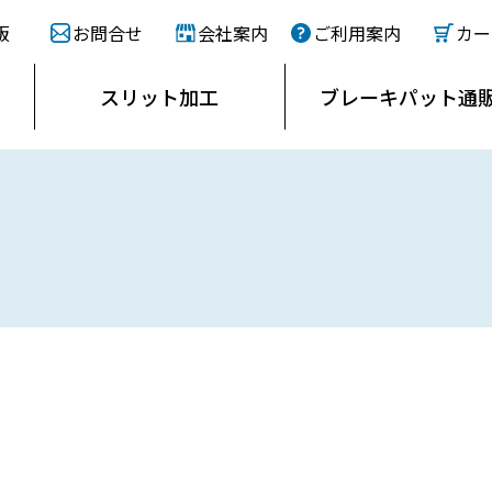
販
お問合せ
会社案内
ご利用案内
カー
スリット
加工
ブレーキ
パット通