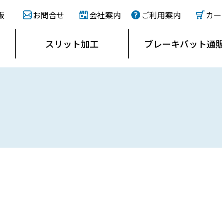
販
お問合せ
会社案内
ご利用案内
カー
スリット
加工
ブレーキ
パット通