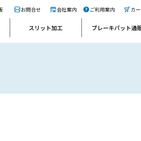
販
お問合せ
会社案内
ご利用案内
カー
スリット
加工
ブレーキ
パット通