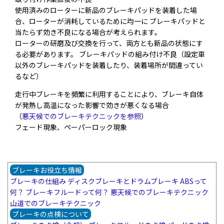
使用済みのローターに新品のブレーキパッドを装着した場
合、ローターが消耗しているために均一に ブレーキパッドと
当たらず効き不良になる場合が考えられます。
ローターの研磨及び交換を行って、両方とも新品の状態にす
る必要があります。 ブレーキパッドの組み付け不良（設定車
以外のブレーキパッドを装着したり、装着場所が間違ってい
るなど）
走行中ブレーキを頻繁に利用することにより、ブレーキ自体
が発熱し高温になった影響で効きが悪くなる場合
（
悪天候でのブレーキテクニックを参照
）
フェード現象、ペーパーロック現象
ブレーキお役立ち情報
ブレーキの仕組み
ディスクブレーキとドラムブレーキ
ABSって
何？
ブレーキフルードって何？
悪天候でのブレーキテクニック
山道でのブレーキテクニック
ブレーキの点検について